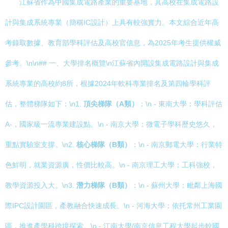
江蘇省作為中國集成電路產業的重要基地，其高校在集成電路設
計與集成系統專業（簡稱IC設計）上具有較強實力。本文綜合近年高
考錄取數據、教育部學科評估及高校官信息，為2025年考生提供權威
參考。\n\n## 一、大學排名概覽\n江蘇省內開設集成電路設計與集成
系統專業的高校約8所，根據2024年軟科專業排名及第四輪學科評
估，整體梯隊如下：\n1.
頂尖梯隊（A類）
：\n - 東南大學：學科評估
A-，國家級一流專業建設點。\n - 南京大學：微電子學科歷史悠久，
重點實驗室支撐。\n2.
核心梯隊（B類）
：\n - 南京郵電大學：行業特
色鮮明，就業資源廣，性價比較高。\n - 南京理工大學：工科強校，
教學資源投入大。\n3.
潛力梯隊（B類）
：\n - 蘇州大學：毗鄰上海國
際IPC設計園區，產教融合快速成長。\n - 河海大學：依托常州工業園
區，推進產學科跨境探索。\n - 江南大學/南京信息工程大學起步較國