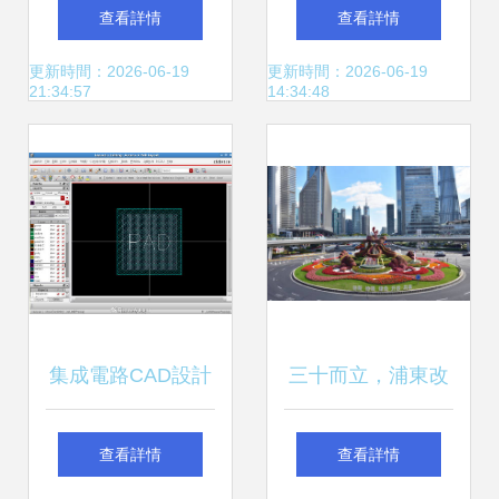
年答卷 集成電路設
| 從內衣廠到全球
查看詳情
查看詳情
計崛起
第三的芯片封測領
更新時間：2026-06-19
更新時間：2026-06-19
21:34:57
14:34:48
域國產龍頭 集成電
路設計
集成電路CAD設計
三十而立，浦東改
芯片焊盤與版圖布
革開放再出發 以集
查看詳情
查看詳情