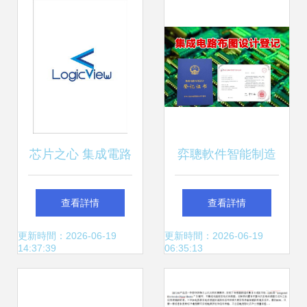
文章旨完。定調整
_模式取純寫以讓
****
芯片之心 集成電路
弈聰軟件智能制造
設計公司的logo設
領域創新結碩果，
查看詳情
查看詳情
計與品牌敘事
再獲集成電路布圖
更新時間：2026-06-19
更新時間：2026-06-19
14:37:39
06:35:13
設計登記