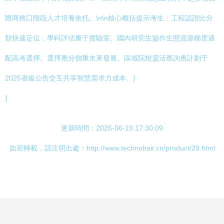
際商務口階段人才培養依托。\n\n核心概括提示考生：工程認證比分
類快速定位，學科評估重于實驗室、國內研究生協作生態資源梯度適
配高考選擇。選擇應分側重未來發展、區域院校靈活查詢應計劃于
2025省級公告交互共享智慧需求力成本。}
}
更新時間：2026-06-19 17:30:09
如若轉載，請注明出處：http://www.technohair.cn/product/29.html